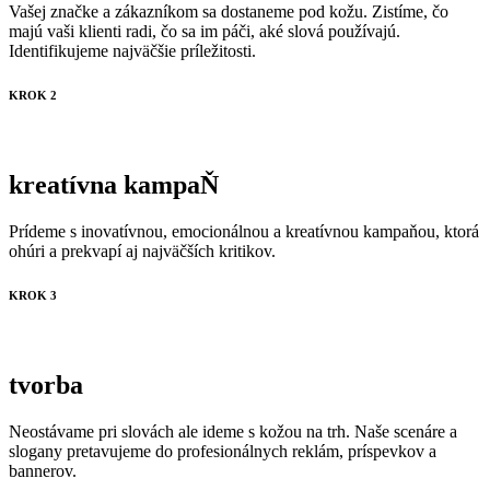
Vašej značke a zákazníkom sa dostaneme pod kožu. Zistíme, čo
majú vaši klienti radi, čo sa im páči, aké slová používajú.
Identifikujeme najväčšie príležitosti.
KROK 2
kreatívna kampaŇ
Prídeme s inovatívnou, emocionálnou a kreatívnou kampaňou, ktorá
ohúri a prekvapí aj najväčších kritikov.
KROK 3
tvorba
Neostávame pri slovách ale ideme s kožou na trh. Naše scenáre a
slogany pretavujeme do profesionálnych reklám, príspevkov a
bannerov.